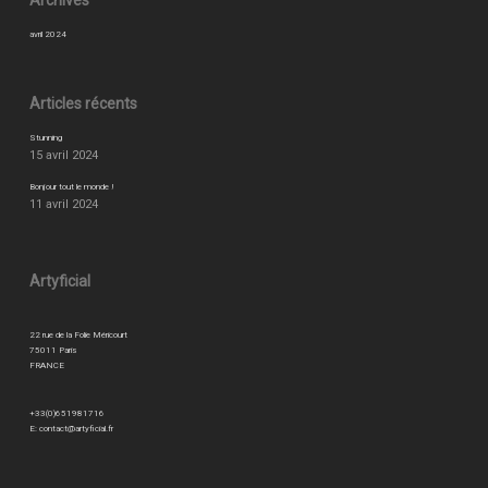
Archives
avril 2024
Articles récents
Stunning
15 avril 2024
Bonjour tout le monde !
11 avril 2024
Artyficial
22 rue de la Folie Méricourt
75011 Paris
FRANCE
+33(0)651981716
E:
contact@artyficial.fr