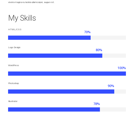
viverra magna eu lacinia ullamcorper, augue est.
My Skills
HTML/CSS
70
%
Logo Design
80
%
WordPress
100
%
Photoshop
90
%
Illustrator
78
%