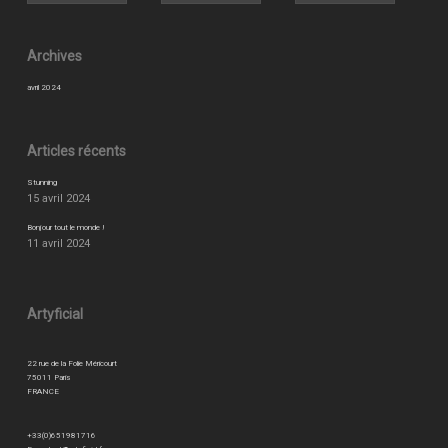
Archives
avril 2024
Articles récents
Stunning
15 avril 2024
Bonjour tout le monde !
11 avril 2024
Artyficial
22 rue de la Folie Méricourt
75011 Paris
FRANCE
+33(0)651981716