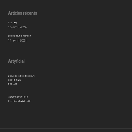
Articles récents
Stunning
15 avril 2024
Bonjour tout le monde !
11 avril 2024
Artyficial
22 rue de la Folie Méricourt
75011 Paris
FRANCE
+33(0)651981716
E:
contact@artyficial.fr