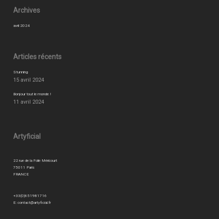
Archives
avril 2024
Articles récents
Stunning
15 avril 2024
Bonjour tout le monde !
11 avril 2024
Artyficial
22 rue de la Folie Méricourt
75011 Paris
FRANCE
+33(0)651981716
E:
contact@artyficial.fr