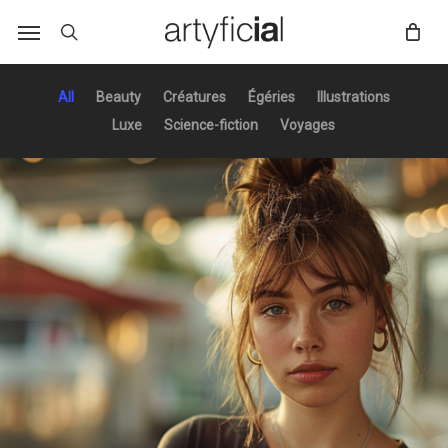
Skip
to
main
content
All
Beauty
Créatures
Égéries
Illustrations
Luxe
Science-fiction
Voyages