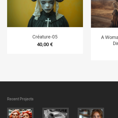
Créature-05
A Woma
Di
40,00
€
Recent Projects