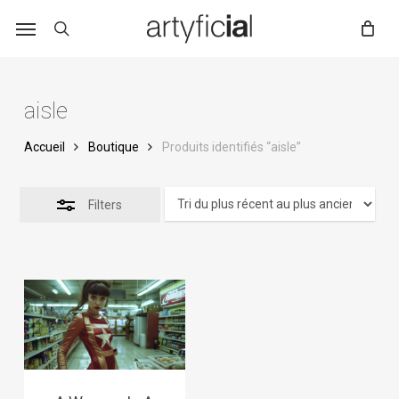
Skip
to
main
content
aisle
Accueil
Boutique
Produits identifiés “aisle”
Filters