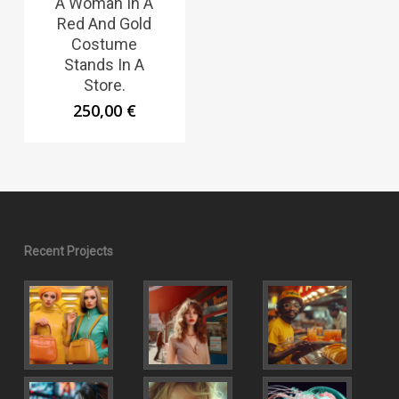
A Woman In A
Red And Gold
Costume
Stands In A
Store.
250,00
€
Recent Projects