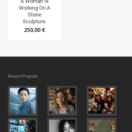
A Woman Is
Working On A
Stone
Sculpture.
250,00
€
Recent Projects