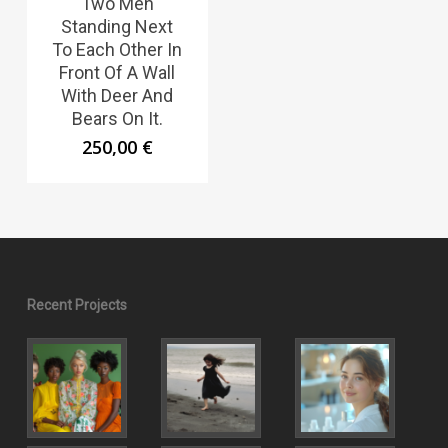
Two Men
Standing Next
To Each Other In
Front Of A Wall
With Deer And
Bears On It.
250,00
€
Recent Projects