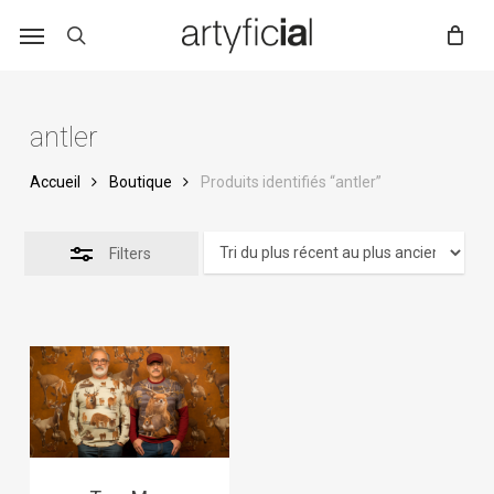
Skip
to
main
content
antler
Accueil
Boutique
Produits identifiés “antler”
Filters