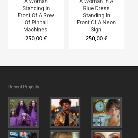
A Woman
A Woman In A
Standing In
Blue Dress
Front Of A Row
Standing In
Of Pinball
Front Of A Neon
Machines.
Sign.
250,00
€
250,00
€
Recent Projects