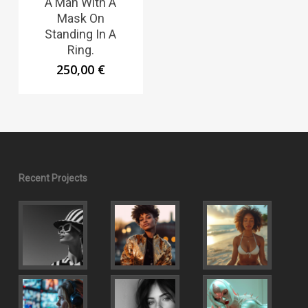
A Man With A
Mask On
Standing In A
Ring.
250,00
€
Recent Projects