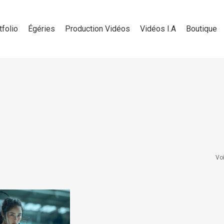
tfolio
Égéries
Production Vidéos
Vidéos I.A
Boutique
Voi