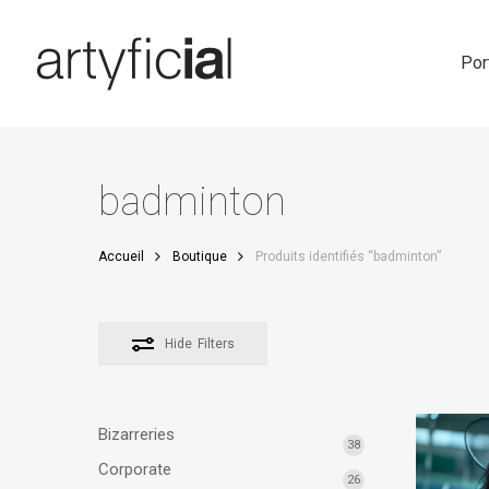
Skip
to
main
Por
content
badminton
Accueil
Boutique
Produits identifiés “badminton”
Hide
Filters
Bizarreries
38
Corporate
26