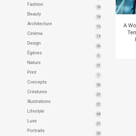
Fashion
78
Beauty
18
Architecture
A Wo
15
Ten
Cinéma
19
Design
26
Égéries
6
Nature
21
Print
1
Concepts
36
Créatures
27
Illustrations
21
Lifestyle
68
Luxe
21
Portraits
50