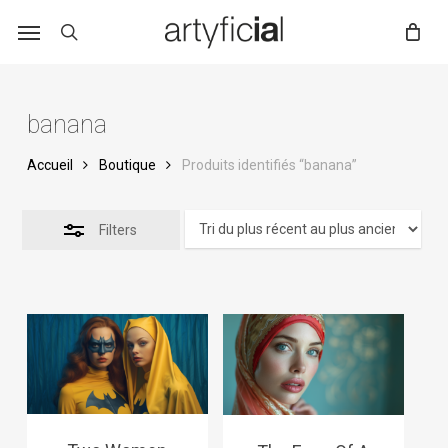
Skip
to
main
content
banana
Accueil
Boutique
Produits identifiés “banana”
Filters