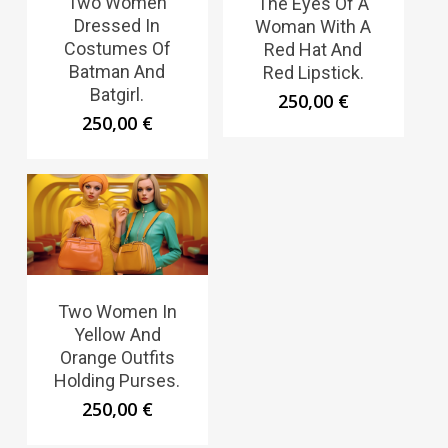
Two Women
The Eyes Of A
Dressed In
Woman With A
Costumes Of
Red Hat And
Batman And
Red Lipstick.
Batgirl.
250,00
€
250,00
€
Two Women In
Yellow And
Orange Outfits
Holding Purses.
250,00
€