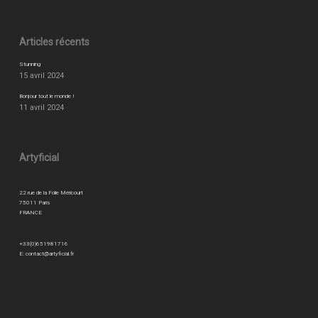
Articles récents
Stunning
15 avril 2024
Bonjour tout le monde !
11 avril 2024
Artyficial
22 rue de la Folie Méricourt
75011 Paris
FRANCE
+33(0)651981716
E:
contact@artyficial.fr