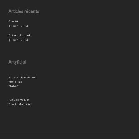
Articles récents
Stunning
15 avril 2024
Bonjour tout le monde !
11 avril 2024
Artyficial
22 rue de la Folie Méricourt
75011 Paris
FRANCE
+33(0)651981716
E:
contact@artyficial.fr