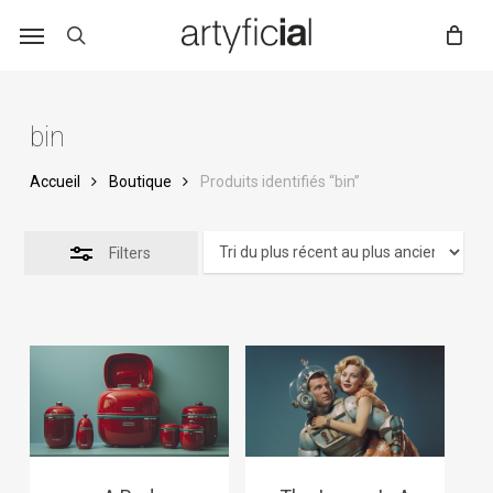
Skip
to
main
content
bin
Accueil
Boutique
Produits identifiés “bin”
Filters