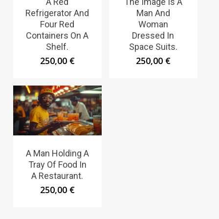
A Red
The Image Is A
Refrigerator And
Man And
Four Red
Woman
Containers On A
Dressed In
Shelf.
Space Suits.
250,00
€
250,00
€
A Man Holding A
Tray Of Food In
A Restaurant.
250,00
€