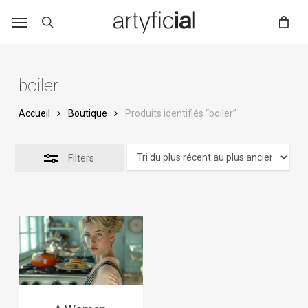
Skip
to
main
content
boiler
Accueil
Boutique
Produits identifiés “boiler”
Filters