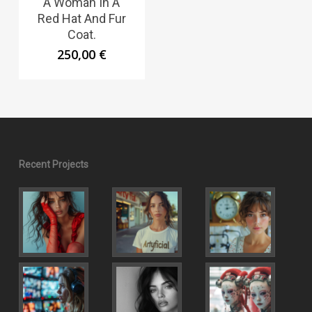
A Woman In A
Red Hat And Fur
Coat.
250,00
€
Recent Projects