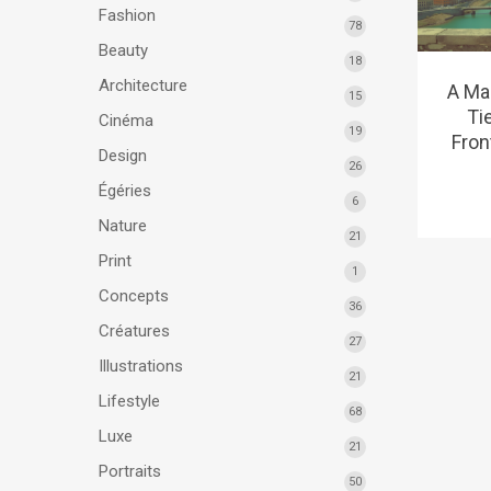
Fashion
78
Beauty
18
Architecture
A Ma
15
Ti
Cinéma
19
Fron
Design
26
Égéries
6
Nature
21
Print
1
Concepts
36
Créatures
27
Illustrations
21
Lifestyle
68
Luxe
21
Portraits
50