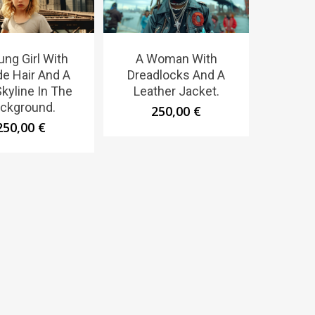
ung Girl With
A Woman With
de Hair And A
Dreadlocks And A
Skyline In The
Leather Jacket.
ckground.
250,00
€
250,00
€