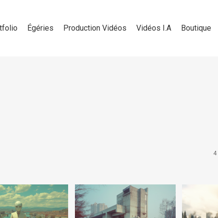
tfolio
Égéries
Production Vidéos
Vidéos I.A
Boutique
4