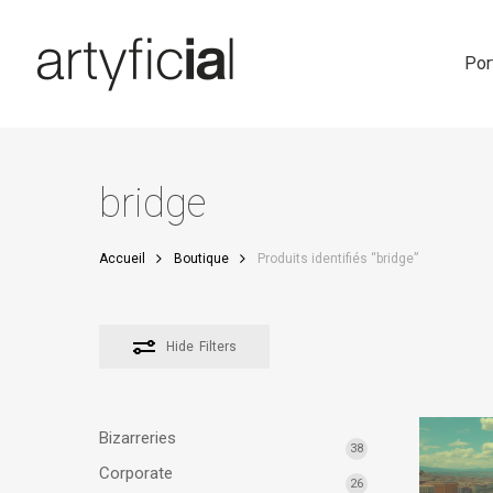
Skip
to
main
Por
content
bridge
Accueil
Boutique
Produits identifiés “bridge”
Hide
Filters
Bizarreries
38
Corporate
26