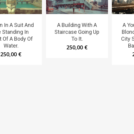
n In A Suit And
A Building With A
A Yo
e Standing In
Staircase Going Up
Blon
t Of A Body Of
To It.
City 
Water.
Ba
250,00
€
250,00
€