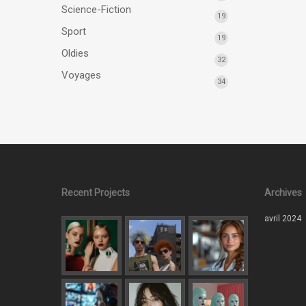
Science-Fiction
19
Sport
19
Oldies
32
Voyages
34
Recent Projects
Archives
avril 2024