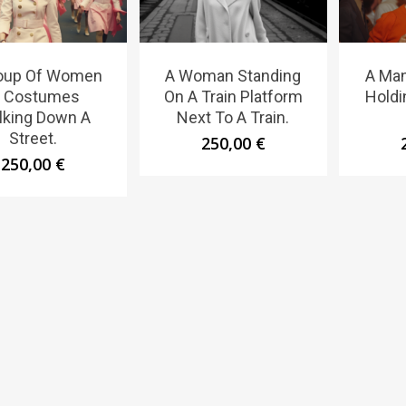
oup Of Women
A Woman Standing
A Ma
n Costumes
On A Train Platform
Holdi
lking Down A
Next To A Train.
Street.
250,00
€
250,00
€