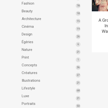
Fashion
78
Beauty
18
Architecture
A Gr
15
I
Cinéma
19
Wa
Design
26
Égéries
6
Nature
21
Print
1
Concepts
36
Créatures
27
Illustrations
21
Lifestyle
68
Luxe
21
Portraits
50