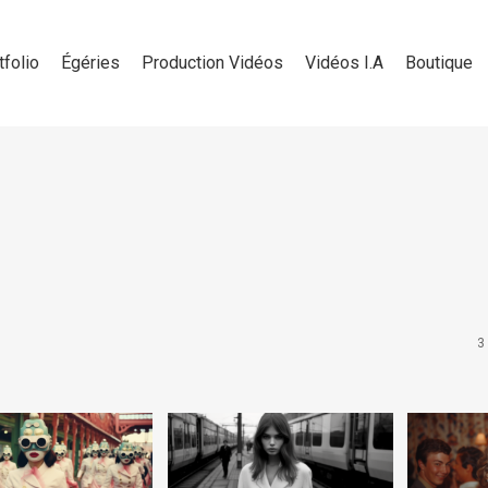
tfolio
Égéries
Production Vidéos
Vidéos I.A
Boutique
3