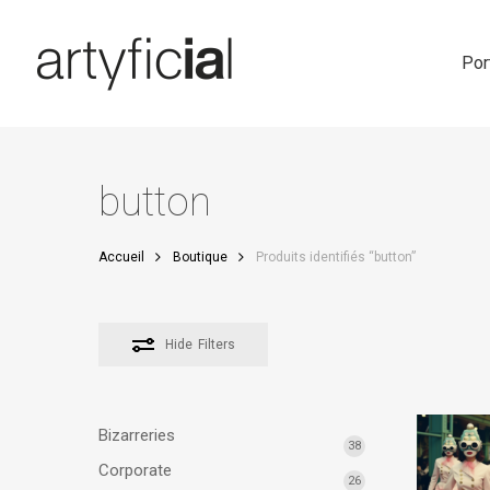
Skip
to
main
Por
content
button
Accueil
Boutique
Produits identifiés “button”
Hide
Filters
Bizarreries
38
Corporate
26