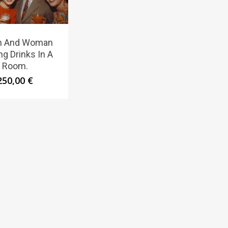
n And Woman
ng Drinks In A
Room.
250,00
€