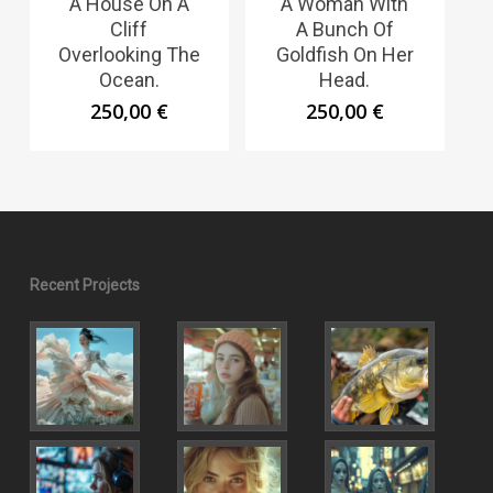
A House On A
A Woman With
Cliff
A Bunch Of
Overlooking The
Goldfish On Her
Ocean.
Head.
250,00
€
250,00
€
Recent Projects