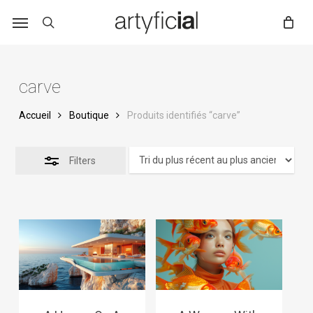
Skip
to
main
content
carve
Accueil
Boutique
Produits identifiés “carve”
Filters