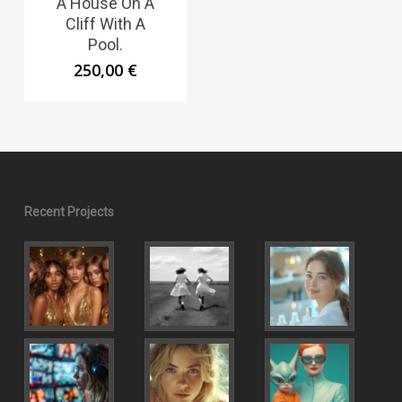
A House On A
Cliff With A
Pool.
250,00
€
Recent Projects