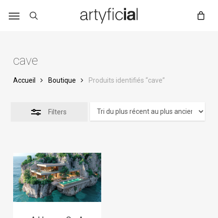
Skip
to
main
content
cave
Accueil
Boutique
Produits identifiés “cave”
Filters