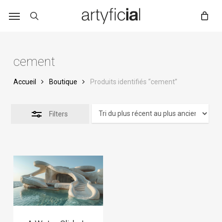
Skip
to
main
content
cement
Accueil
Boutique
Produits identifiés “cement”
Filters