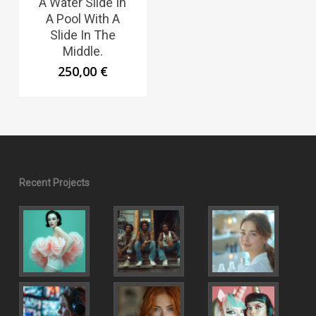
A Water Slide In
A Pool With A
Slide In The
Middle.
250,00
€
Recent Projects