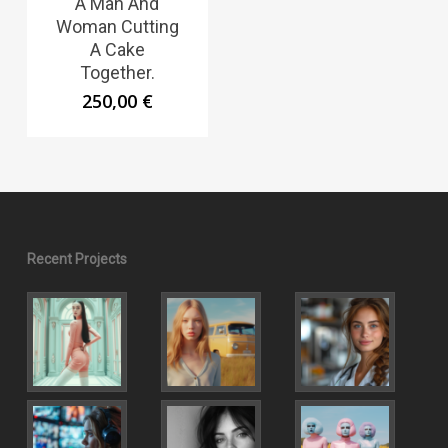
A Man And
Woman Cutting
A Cake
Together.
250,00
€
Recent Projects