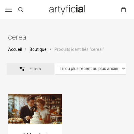
Skip
to
main
content
cereal
Accueil
Boutique
Produits identifiés “cereal”
Filters