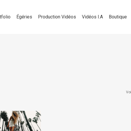
tfolio
Égéries
Production Vidéos
Vidéos I.A
Boutique
Voi