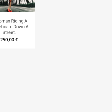
oman Riding A
eboard Down A
Street.
250,00
€