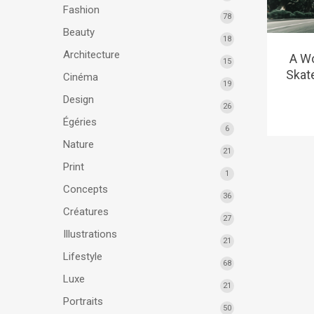
Fashion
78
Beauty
18
Architecture
A W
15
Skat
Cinéma
19
Design
26
Égéries
6
Nature
21
Print
1
Concepts
36
Créatures
27
Illustrations
21
Lifestyle
68
Luxe
21
Portraits
50