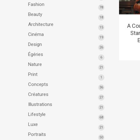
Fashion
78
Beauty
18
Architecture
A Co
15
Sta
Cinéma
19
E
Design
26
Égéries
6
Nature
21
Print
1
Concepts
36
Créatures
27
Illustrations
21
Lifestyle
68
Luxe
21
Portraits
50