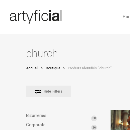
Skip
to
main
Por
content
church
Accueil
Boutique
Produits identifiés “church”
Hide
Filters
Bizarreries
38
Corporate
26