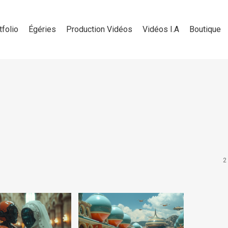
tfolio
Égéries
Production Vidéos
Vidéos I.A
Boutique
2