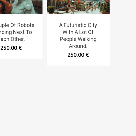
uple Of Robots
A Futuristic City
nding Next To
With A Lot Of
ach Other.
People Walking
Around.
250,00
€
250,00
€