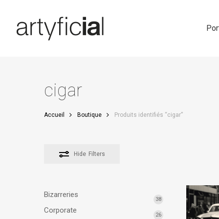
Skip
to
main
Por
content
cigar
Accueil
Boutique
Produits identifiés “cigar”
Hide
Filters
Bizarreries
38
Corporate
26