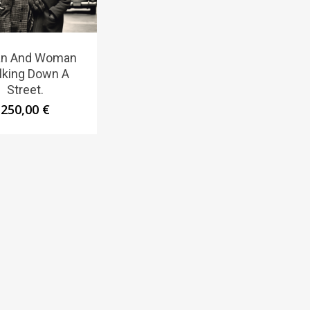
an And Woman
lking Down A
Street.
250,00
€