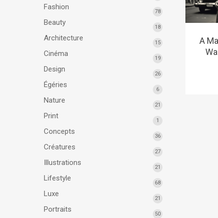
Fashion
78
Beauty
18
Architecture
A M
15
Wa
Cinéma
19
Design
26
Égéries
6
Nature
21
Print
1
Concepts
36
Créatures
27
Illustrations
21
Lifestyle
68
Luxe
21
Portraits
50