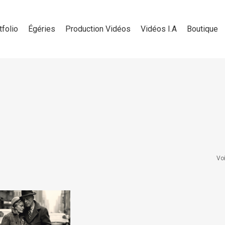
tfolio
Égéries
Production Vidéos
Vidéos I.A
Boutique
Voi