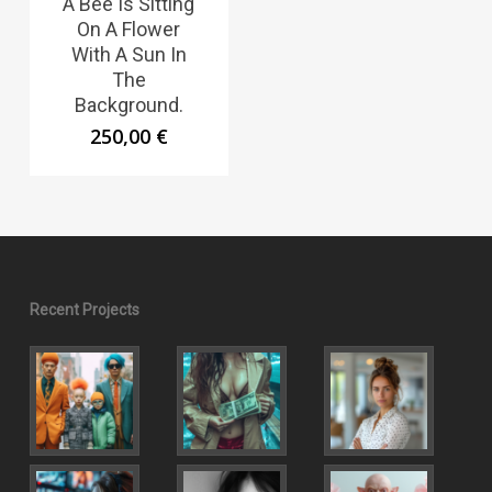
A Bee Is Sitting
On A Flower
With A Sun In
The
Background.
250,00
€
Recent Projects