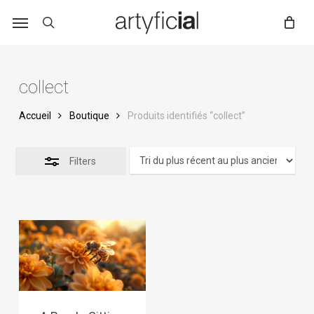
Skip
to
main
content
collect
Accueil
Boutique
Produits identifiés “collect”
Filters