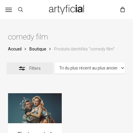
Skip
to
main
content
comedy film
Accueil
Boutique
Produits identifiés “comedy film”
Filters