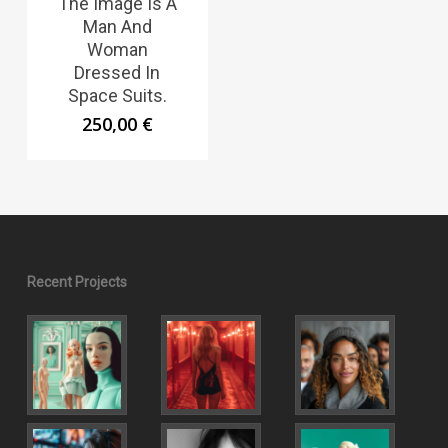
The Image Is A
Man And
Woman
Dressed In
Space Suits.
250,00
€
Recent Projects