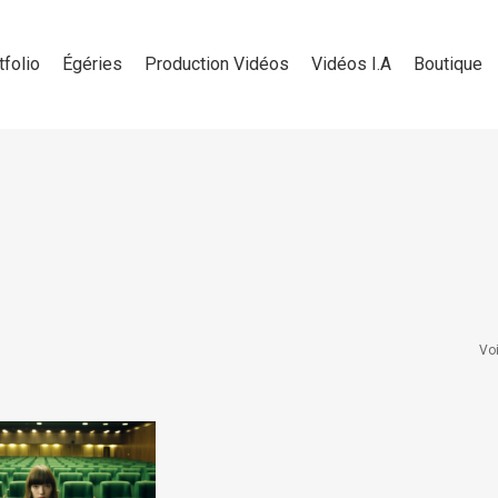
tfolio
Égéries
Production Vidéos
Vidéos I.A
Boutique
Voi