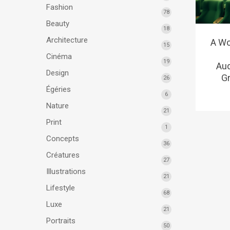
Fashion
78
Beauty
18
Architecture
A Wo
15
Cinéma
19
Aud
Design
Gr
26
Égéries
6
Nature
21
Print
1
Concepts
36
Créatures
27
Illustrations
21
Lifestyle
68
Luxe
21
Portraits
50