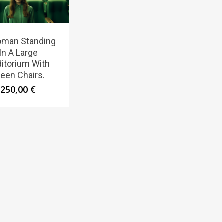
man Standing
In A Large
itorium With
een Chairs.
250,00
€