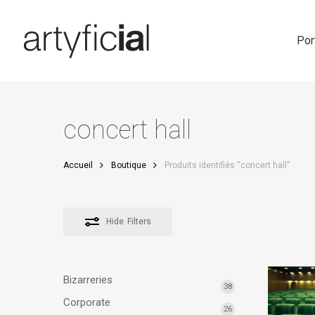
Skip
to
main
Por
content
concert hall
Accueil
Boutique
Produits identifiés “concert hall”
Hide
Filters
Bizarreries
38
Corporate
26