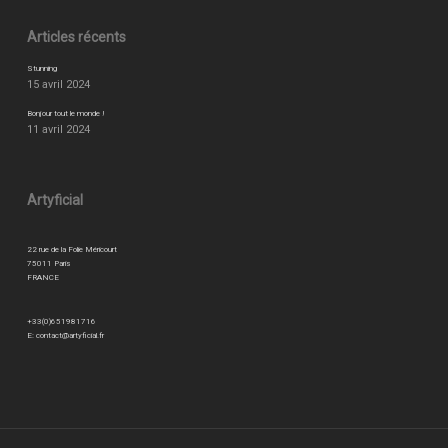
Articles récents
Stunning
15 avril 2024
Bonjour tout le monde !
11 avril 2024
Artyficial
22 rue de la Folie Méricourt
75011 Paris
FRANCE
+33(0)651981716
E:
contact@artyficial.fr