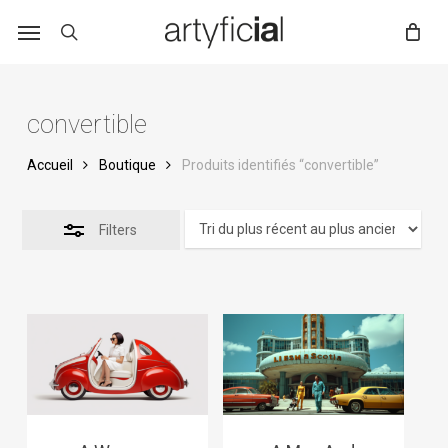
Skip
to
main
content
convertible
Accueil
Boutique
Produits identifiés “convertible”
Filters