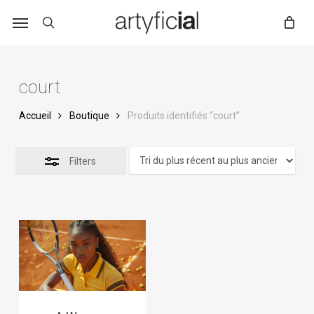
Skip
to
main
content
court
Accueil
Boutique
Produits identifiés “court”
Filters