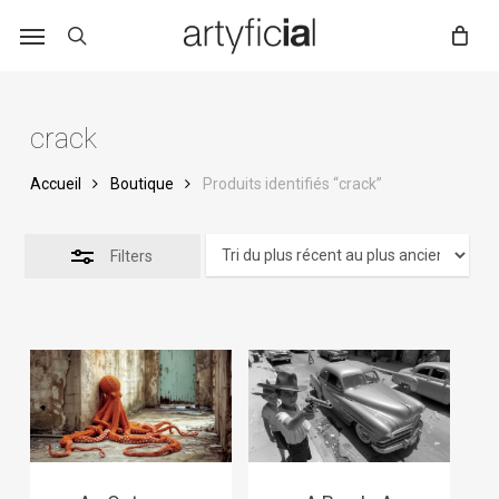
Skip
to
main
content
crack
Accueil
Boutique
Produits identifiés “crack”
Filters