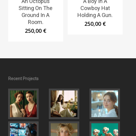
An Octopus
A Boy In A
Sitting On The
Cowboy Hat
Ground In A
Holding A Gun.
Room.
250,00
€
250,00
€
Recent Projects