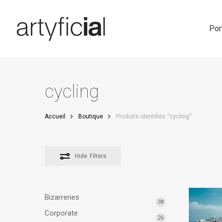
Skip
to
main
Por
content
cycling
Accueil
Boutique
Produits identifiés “cycling”
Hide
Filters
Bizarreries
38
Corporate
26