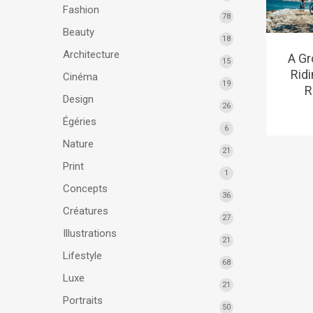
Fashion
78
Beauty
18
Architecture
A Gr
15
Rid
Cinéma
19
R
Design
26
Égéries
6
Nature
21
Print
1
Concepts
36
Créatures
27
Illustrations
21
Lifestyle
68
Luxe
21
Portraits
50