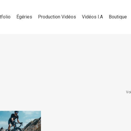
tfolio
Égéries
Production Vidéos
Vidéos I.A
Boutique
Voi