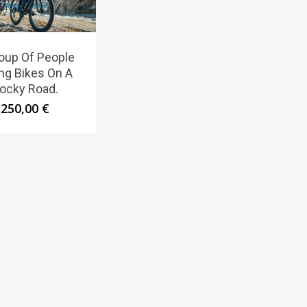
oup Of People
ing Bikes On A
ocky Road.
250,00
€