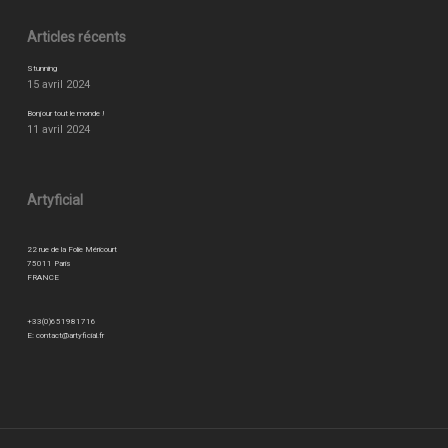
Articles récents
Stunning
15 avril 2024
Bonjour tout le monde !
11 avril 2024
Artyficial
22 rue de la Folie Méricourt
75011 Paris
FRANCE
+33(0)651981716
E:
contact@artyficial.fr