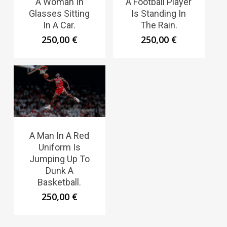
A Woman In
A Football Player
Glasses Sitting
Is Standing In
In A Car.
The Rain.
250,00
€
250,00
€
A Man In A Red
Uniform Is
Jumping Up To
Dunk A
Basketball.
250,00
€