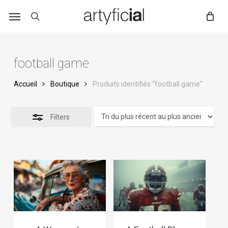
Skip
to
main
content
football game
Accueil
Boutique
Produits identifiés “football game”
Filters