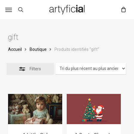
Skip
to
main
content
gift
Accueil
Boutique
Produits identifiés “gift”
Filters