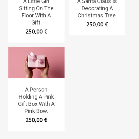
A Little Girl
A Santa Claus Is
Sitting On The
Decorating A
Floor With A
Christmas Tree.
Gift.
250,00
€
250,00
€
A Person
Holding A Pink
Gift Box With A
Pink Bow.
250,00
€