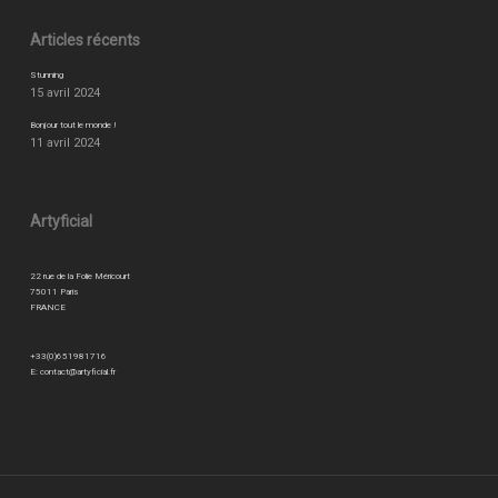
Articles récents
Stunning
15 avril 2024
Bonjour tout le monde !
11 avril 2024
Artyficial
22 rue de la Folie Méricourt
75011 Paris
FRANCE
+33(0)651981716
E:
contact@artyficial.fr