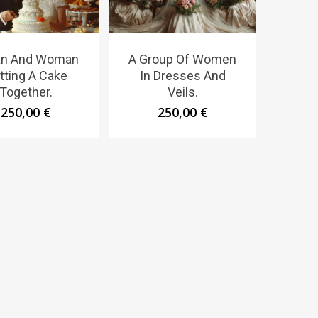
an And Woman
A Group Of Women
tting A Cake
In Dresses And
Together.
Veils.
250,00
€
250,00
€