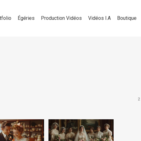
tfolio
Égéries
Production Vidéos
Vidéos I.A
Boutique
2