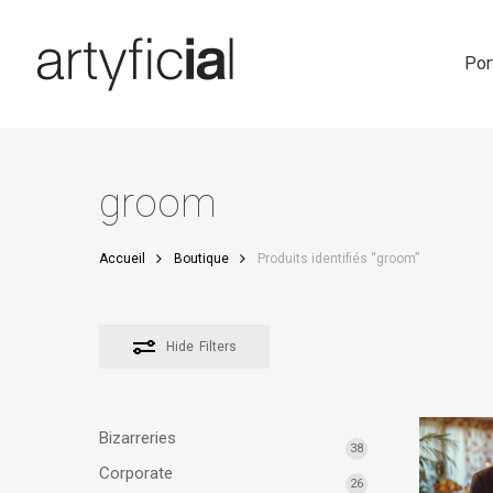
Skip
to
main
Por
content
groom
Accueil
Boutique
Produits identifiés “groom”
Hide
Filters
Bizarreries
38
Corporate
26