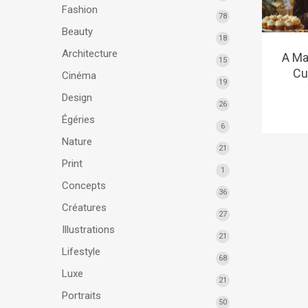
Fashion
78
Beauty
18
Architecture
A M
15
Cu
Cinéma
19
Design
26
Égéries
6
Nature
21
Print
1
Concepts
36
Créatures
27
Illustrations
21
Lifestyle
68
Luxe
21
Portraits
50