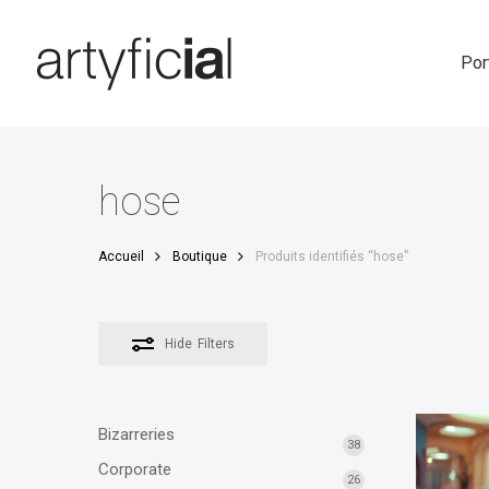
Skip
to
main
Por
content
hose
Accueil
Boutique
Produits identifiés “hose”
Hide
Filters
Bizarreries
38
Corporate
26