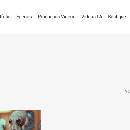
tfolio
Égéries
Production Vidéos
Vidéos I.A
Boutique
Voi