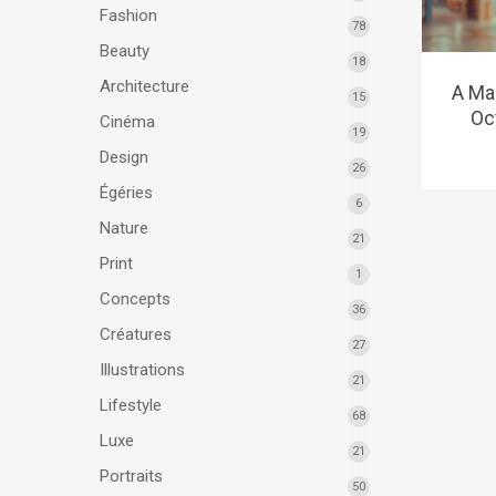
Fashion
78
Beauty
18
Architecture
A Ma
15
Oc
Cinéma
19
Design
26
Égéries
6
Nature
21
Print
1
Concepts
36
Créatures
27
Illustrations
21
Lifestyle
68
Luxe
21
Portraits
50