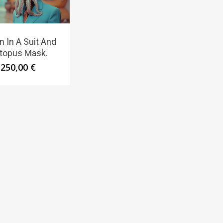
n In A Suit And
topus Mask.
250,00
€