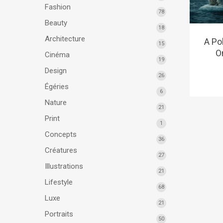
Fashion
78
Beauty
18
Architecture
A Pol
15
O
Cinéma
19
Design
26
Égéries
6
Nature
21
Print
1
Concepts
36
Créatures
27
Illustrations
21
Lifestyle
68
Luxe
21
Portraits
50