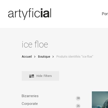
Skip
to
main
Por
content
ice floe
Accueil
Boutique
Produits identifiés “ice floe”
Hide
Filters
Bizarreries
38
Corporate
26