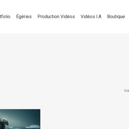
tfolio
Égéries
Production Vidéos
Vidéos I.A
Boutique
Voi