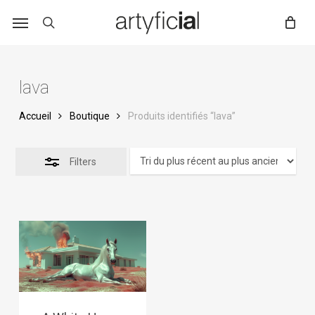
Skip
to
main
content
lava
Accueil
Boutique
Produits identifiés “lava”
Filters