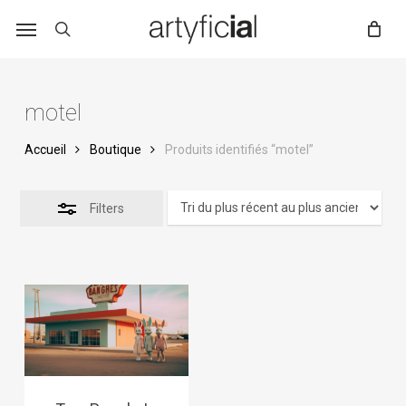
Skip
to
main
content
motel
Accueil
Boutique
Produits identifiés “motel”
Filters