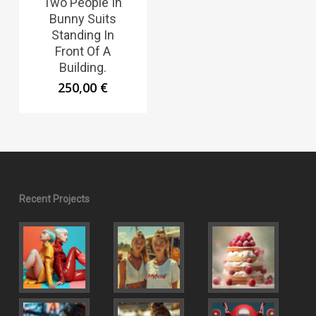
Two People In
Bunny Suits
Standing In
Front Of A
Building.
250,00
€
Recent Projects