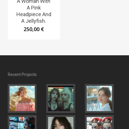
A Woman With
A Pink
Headpiece And
A Jellyfish.
250,00
€
Recent Projects