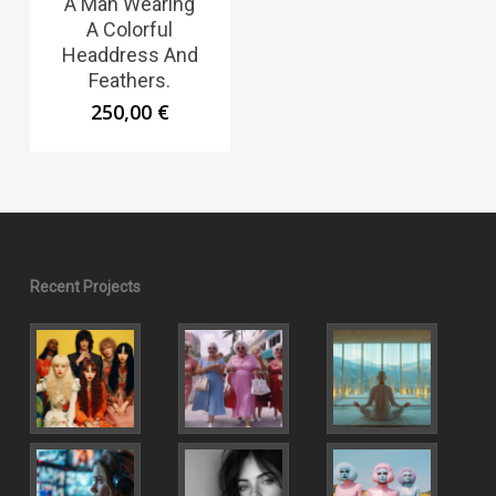
A Man Wearing
A Colorful
Headdress And
Feathers.
250,00
€
Recent Projects