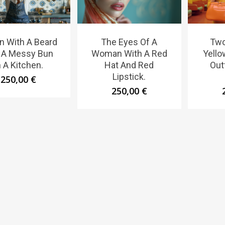
n With A Beard
The Eyes Of A
Tw
 A Messy Bun
Woman With A Red
Yello
n A Kitchen.
Hat And Red
Out
Lipstick.
250,00
€
250,00
€