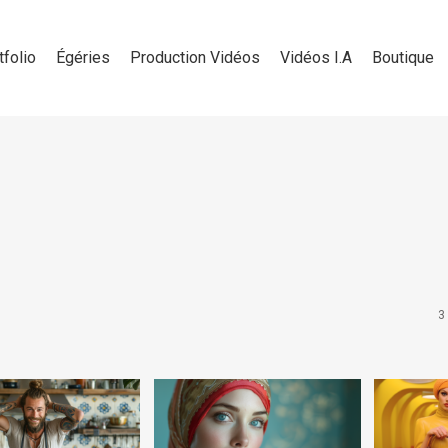
tfolio
Égéries
Production Vidéos
Vidéos I.A
Boutique
3