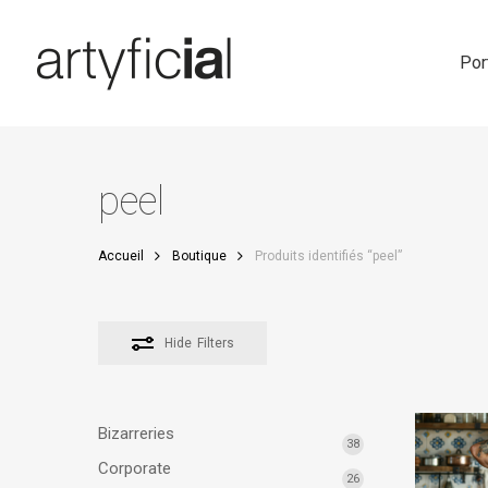
Skip
to
main
Por
content
peel
Accueil
Boutique
Produits identifiés “peel”
Hide
Filters
Bizarreries
38
Corporate
26