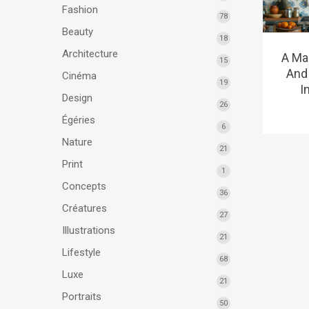
Fashion
78
Beauty
18
Architecture
A Ma
15
And
Cinéma
19
I
Design
26
Égéries
6
Nature
21
Print
1
Concepts
36
Créatures
27
Illustrations
21
Lifestyle
68
Luxe
21
Portraits
50