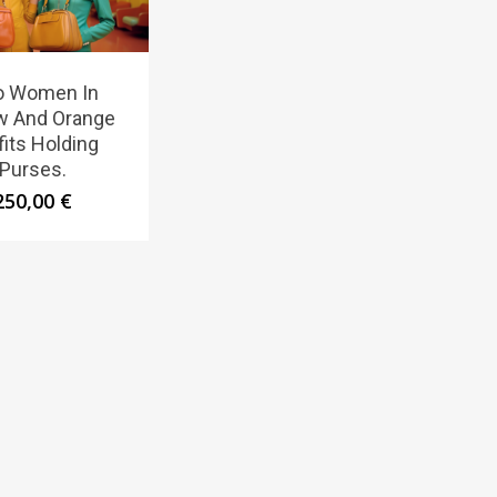
o Women In
w And Orange
fits Holding
Purses.
250,00
€