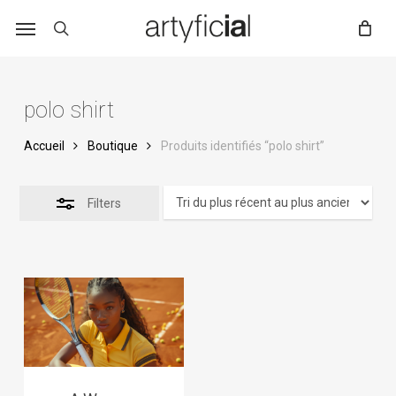
Skip
to
main
content
polo shirt
Accueil
Boutique
Produits identifiés “polo shirt”
Filters