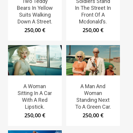
Two Teddy
Soldiers Stand
Bears In Yellow
In The Street In
Suits Walking
Front Of A
Down A Street.
Mcdonald’s.
250,00
€
250,00
€
A Woman
A Man And
Sitting In A Car
Woman
With A Red
Standing Next
Lipstick.
To A Green Car.
250,00
€
250,00
€