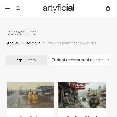
Skip
to
main
content
power line
Accueil
Boutique
Produits identifiés “power line”
Filters