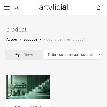
Skip
to
main
content
product
Accueil
Boutique
Produits identifiés “product”
Filters