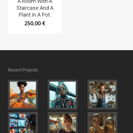
A Room With A
Staircase And A
Plant In A Pot.
250,00
€
Recent Projects