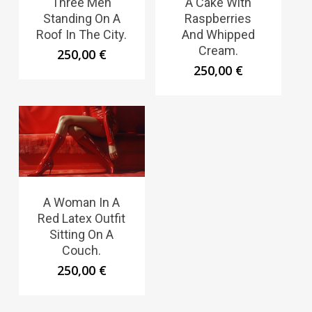
Three Men
A Cake With
Standing On A
Raspberries
Roof In The City.
And Whipped
Cream.
250,00
€
250,00
€
A Woman In A
Red Latex Outfit
Sitting On A
Couch.
250,00
€