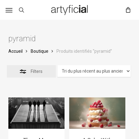
Skip
to
main
content
pyramid
Accueil
Boutique
Produits identifiés “pyramid”
Filters