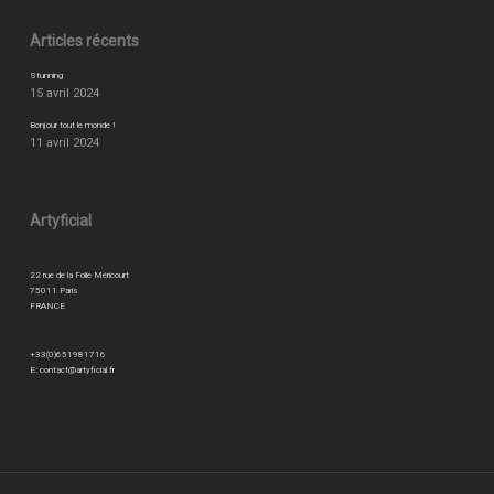
Articles récents
Stunning
15 avril 2024
Bonjour tout le monde !
11 avril 2024
Artyficial
22 rue de la Folie Méricourt
75011 Paris
FRANCE
+33(0)651981716
E:
contact@artyficial.fr