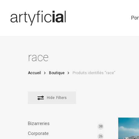
Skip
to
main
Por
content
race
Accueil
Boutique
Produits identifiés “race”
Hide
Filters
Bizarreries
38
Corporate
26