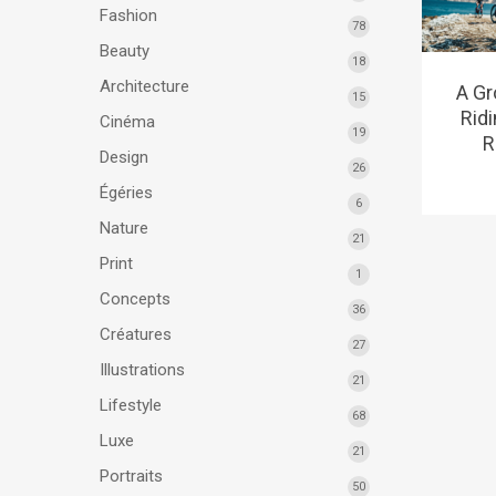
Fashion
78
Beauty
18
Architecture
A Gr
15
Rid
Cinéma
19
R
Design
26
Égéries
6
Nature
21
Print
1
Concepts
36
Créatures
27
Illustrations
21
Lifestyle
68
Luxe
21
Portraits
50