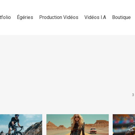
tfolio
Égéries
Production Vidéos
Vidéos I.A
Boutique
3