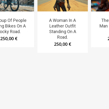
oup Of People
A Woman In A
The
ing Bikes On A
Leather Outfit
Man 
ocky Road.
Standing On A
Road.
250,00
€
250,00
€