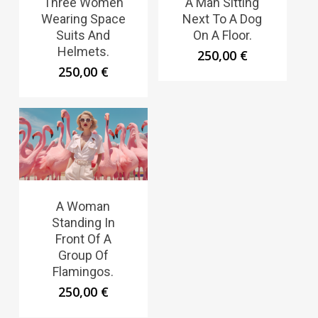
Three Women
A Man Sitting
Wearing Space
Next To A Dog
Suits And
On A Floor.
Helmets.
250,00
€
250,00
€
A Woman
Standing In
Front Of A
Group Of
Flamingos.
250,00
€