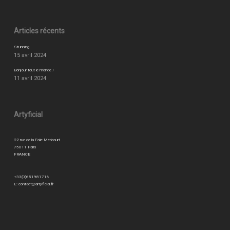
Articles récents
Stunning
15 avril 2024
Bonjour tout le monde !
11 avril 2024
Artyficial
22 rue de la Folie Méricourt
75011 Paris
FRANCE
+33(0)651981716
E:
contact@artyficial.fr