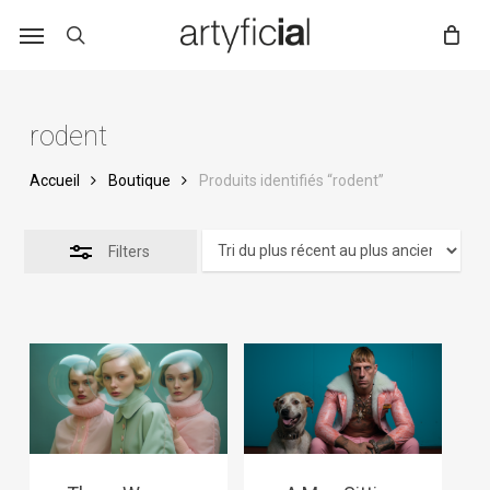
Skip
to
main
content
rodent
Accueil
Boutique
Produits identifiés “rodent”
Filters