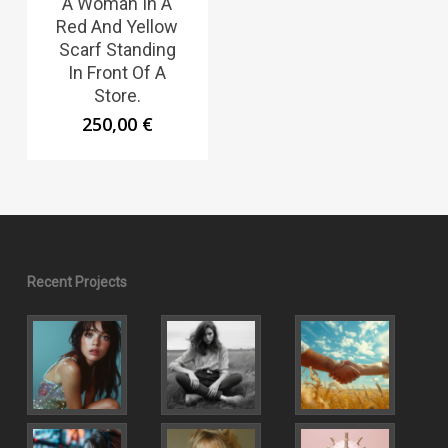
A Woman In A
Red And Yellow
Scarf Standing
In Front Of A
Store.
250,00
€
Recent Projects