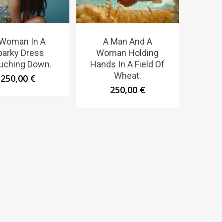
 Woman In A
A Man And A
parky Dress
Woman Holding
uching Down.
Hands In A Field Of
Wheat.
250,00
€
250,00
€