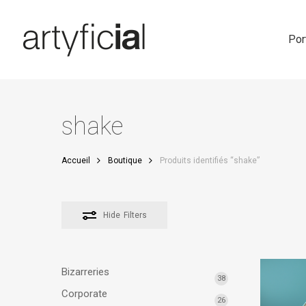
Skip
to
main
Por
content
shake
Accueil
Boutique
Produits identifiés “shake”
Hide
Filters
Bizarreries
38
Corporate
26