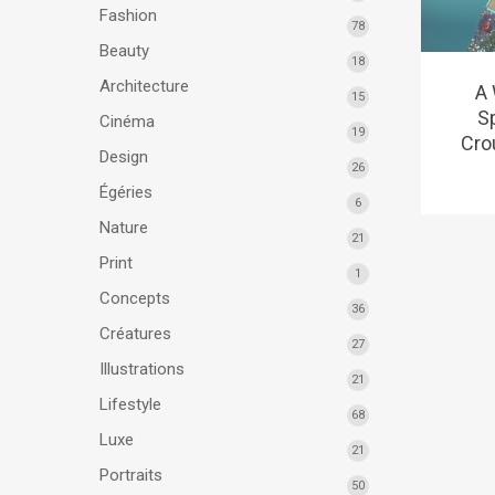
Fashion
78
Beauty
18
Architecture
A
15
S
Cinéma
19
Cro
Design
26
Égéries
6
Nature
21
Print
1
Concepts
36
Créatures
27
Illustrations
21
Lifestyle
68
Luxe
21
Portraits
50