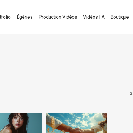
tfolio
Égéries
Production Vidéos
Vidéos I.A
Boutique
2