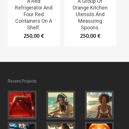
A Red
A Group Of
Refrigerator And
Orange Kitchen
Four Red
Utensils And
Containers On A
Measuring
Shelf.
Spoons.
250,00
€
250,00
€
Recent Projects