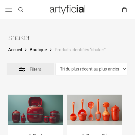
Skip
to
main
content
shaker
Accueil
Boutique
Produits identifiés “shaker”
Filters